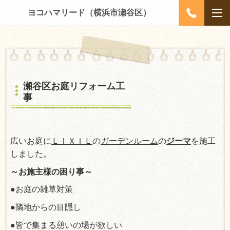
ヨコハマリード（横浜市瀬谷区）
瀬谷区お庭リフォーム工
事
広いお庭に
ＬＩＸＩＬ
の
ガーデンルーム
の
ジーマ
を施工
しました。
～お施主様の困り事～
●お庭の雑草対策
●隣地からの目隠し
●皆で集まる憩いの場が欲しい