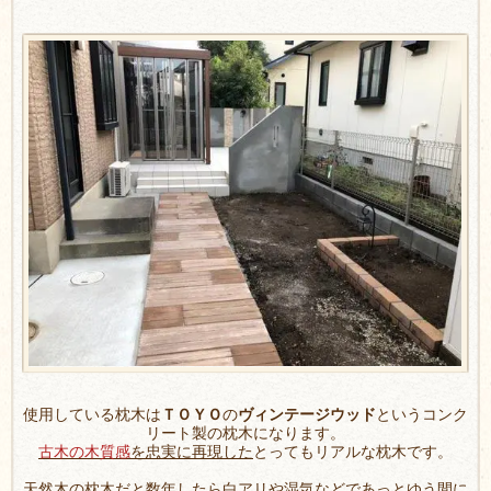
使用している枕木は
ＴＯＹＯ
の
ヴィンテージウッド
というコンク
リート製の枕木になります。
古木の木質感
を忠実に再現した
とってもリアルな枕木です。
天然木の枕木だと数年したら白アリや湿気などであっとゆう間に