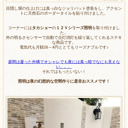
目隠し塀の仕上げには真っ白なジョリパット塗装をし、アクセン
トに天然石のボーダータイルを貼り付けました。
コーナーには
タカショー
の
１２Ｖシリーズ照明
を取り付けまし
た。
外の明るさセンサーで自動で点灯消灯を繰り返してくれるステキ
な商品です。
電気代も月額26～4円ととてもリーズナブルです♪
昼間は凝った外構でオシャレでも夜には真っ暗でなにも見えな
い。。。
それではもったいない！
照明は夜の幻想的な空間作りに是非おススメです！