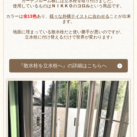
ガーデンルーム横には立水栓を取り付けました。
使用しているものは
ＮＩＫＫＯ
の
コロル
という商品です。
カラーは
全13色
あり、
様々な外構テイストに合わせる
ことが出来
ます。
地面に埋まっている散水栓だと使い勝手が悪いのですが、
立水栓に付け替えるだけで世界が変わります♪
『散水栓を立水栓へ』の詳細はこちらへ