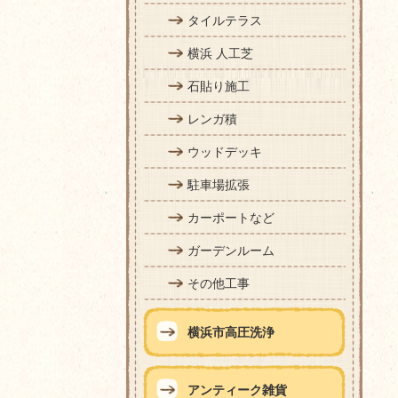
タイルテラス
横浜 人工芝
石貼り施工
レンガ積
ウッドデッキ
駐車場拡張
カーポートなど
ガーデンルーム
その他工事
横浜市高圧洗浄
アンティーク雑貨