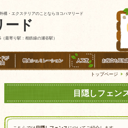
外構・エクステリアのことならヨコハマリード
リード
4-15（最寄り駅：相鉄線の瀬谷駅）
ードが
料金シュミレーション
人工芝
お役立ち豆知
理由
トップページ
目隠しフェン
こちらでは
目隠しフェンス
についてご紹介します。