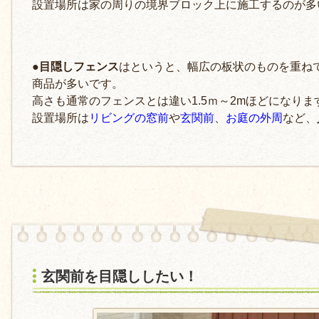
設置場所は家の周りの境界ブロック上に施工するのが多
●目隠しフェンス
はというと、幅広の板状のものを重ね
商品が多いです。
高さも通常のフェンスとは違い1.5ｍ～2mほどになりま
設置場所は
リビングの窓前
や
玄関前
、
お庭の外周
など、
玄関前を目隠ししたい！