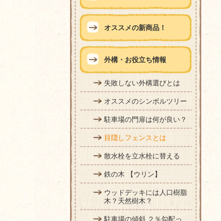
オススメの新商品！
外構・お役立ち情報
失敗しない外構選びとは
オススメのシンボルツリー
駐車場の門扉は何が良い？
目隠しフェンスとは
散水栓を立水栓に替える
鉄の木 【ウリン】
ウッドデッキには人口樹脂
木？天然樹木？
駐車場の傾斜 ２％勾配っ