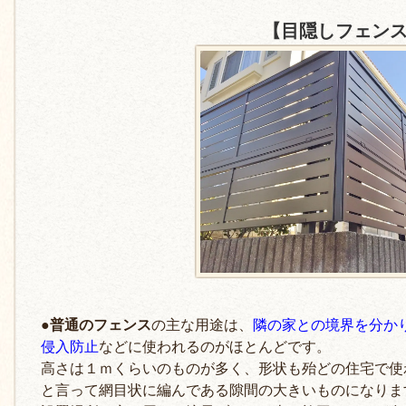
【目隠しフェンス
●普通のフェンス
の主な用途は、
隣の家との境界を分か
侵入防止
などに使われるのがほとんどです。
高さは１ｍくらいのものが多く、形状も殆どの住宅で使
と言って網目状に編んである隙間の大きいものになりま