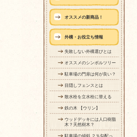
オススメの新商品！
外構・お役立ち情報
失敗しない外構選びとは
オススメのシンボルツリー
駐車場の門扉は何が良い？
目隠しフェンスとは
散水栓を立水栓に替える
鉄の木 【ウリン】
ウッドデッキには人口樹脂
木？天然樹木？
駐車場の傾斜 ２％勾配っ