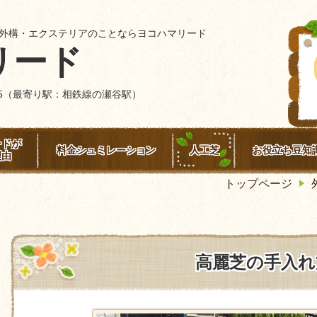
外構・エクステリアのことならヨコハマリード
リード
4-15（最寄り駅：相鉄線の瀬谷駅）
ードが
料金シュミレーション
人工芝
お役立ち豆知
理由
トップページ
高麗芝の手入れ