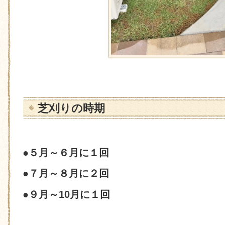
芝刈りの時期
●５月～６月に１回
●７月～８月に２回
●９月～10月に１回