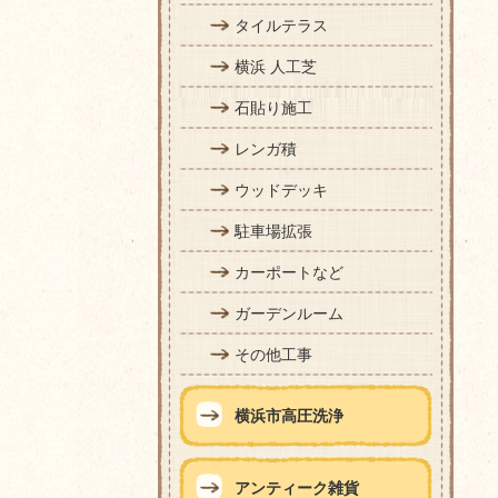
タイルテラス
横浜 人工芝
石貼り施工
レンガ積
ウッドデッキ
駐車場拡張
カーポートなど
ガーデンルーム
その他工事
横浜市高圧洗浄
アンティーク雑貨