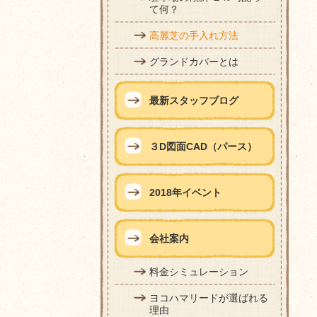
て何？
高麗芝の手入れ方法
グランドカバーとは
最新スタッフブログ
３D図面CAD（パース）
2018年イベント
会社案内
料金シミュレーション
ヨコハマリードが選ばれる
理由