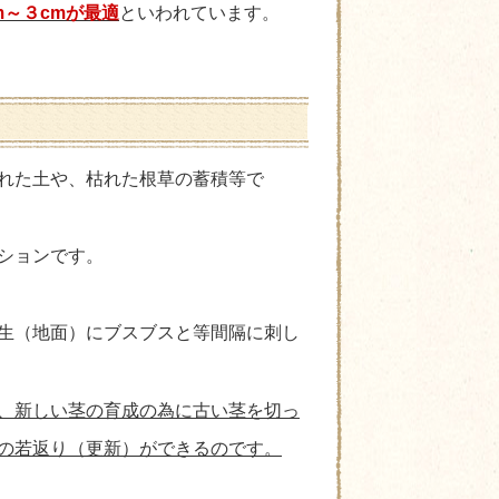
m～３cmが最適
といわれています。
れた土や、枯れた根草の蓄積等で
ションです。
生（地面）にブスブスと等間隔に刺し
、新しい茎の育成の為に古い茎を切っ
の若返り（更新）ができるのです。