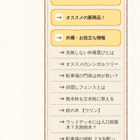
オススメの新商品！
外構・お役立ち情報
失敗しない外構選びとは
オススメのシンボルツリー
駐車場の門扉は何が良い？
目隠しフェンスとは
散水栓を立水栓に替える
鉄の木 【ウリン】
ウッドデッキには人口樹脂
木？天然樹木？
駐車場の傾斜 ２％勾配っ