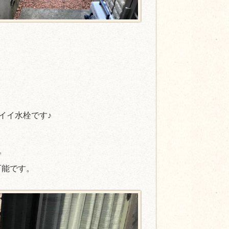
イイ水栓です♪
。
可能です。