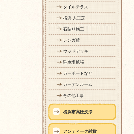
タイルテラス
横浜 人工芝
石貼り施工
レンガ積
ウッドデッキ
駐車場拡張
カーポートなど
ガーデンルーム
その他工事
横浜市高圧洗浄
アンティーク雑貨