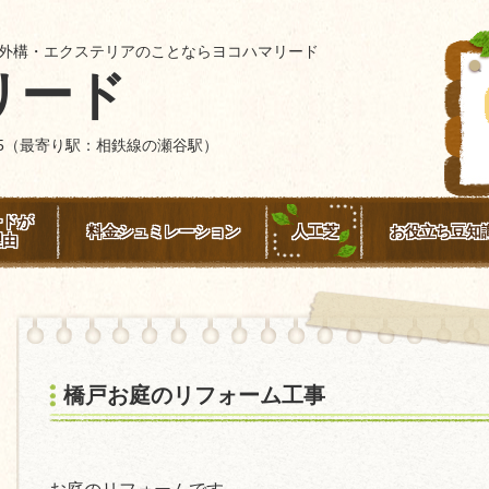
外構・エクステリアのことならヨコハマリード
リード
4-15（最寄り駅：相鉄線の瀬谷駅）
ードが
料金シュミレーション
人工芝
お役立ち豆知
理由
橋戸お庭のリフォーム工事