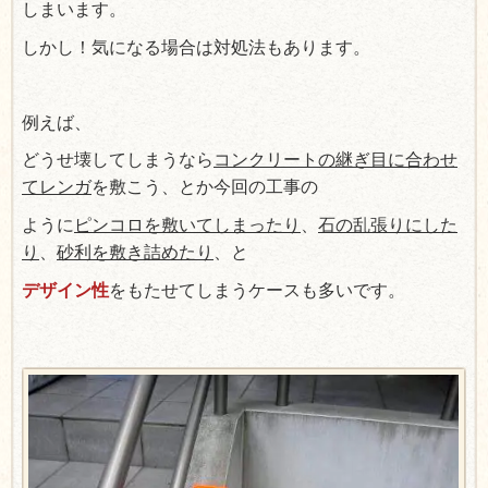
しまいます。
しかし！気になる場合は対処法もあります。
例えば、
どうせ壊してしまうなら
コンクリートの継ぎ目に合わせ
てレンガ
を敷こう、とか今回の工事の
ように
ピンコロを敷いてしまったり
、
石の乱張りにした
り
、
砂利を敷き詰めたり
、と
デザイン性
をもたせてしまうケースも多いです。