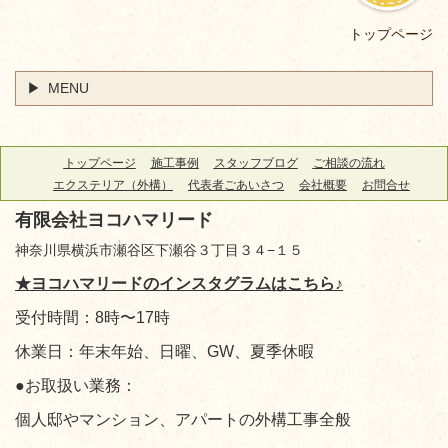
トップページ
MENU
トップページ
施工事例
スタッフブログ
ご相談の流れ
エクステリア（外構）
代表者ごあいさつ
会社概要
お問合せ
有限会社ヨコハマリード
神奈川県横浜市瀬谷区下瀬谷３丁目３４−１５
★ヨコハマリードのインスタグラムはこちら♪
受付時間：8時〜17時
休業日：年末年始、日曜、GW、夏季休暇
●お取扱い業務：
個人邸やマンション、アパートの外構工事全般